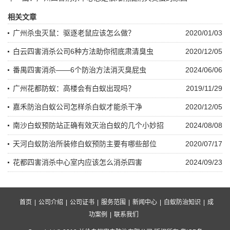
相关文章
广州杀虫灭鼠：驱逐老鼠应该怎么做？
2020/01/03
白云四害消杀公司6种方法助你彻底肃清臭虫
2020/12/05
番禺四害消杀——6个防治方法消灭臭屁虫
2024/06/06
广州花都防蚁：高楼会有白蚁出现吗？
2019/11/29
嘉禾防治白蚁公司怎样杀白蚁才能杀干净
2020/12/05
南沙白蚁预防站正确有效灭治白蚁的几个小妙招
2024/08/08
天河白蚁防治所装修白蚁预防主要有哪些部位
2020/07/17
花都四害消杀中心室内应该怎么消杀四害
2024/09/23
首页
|
公司介绍
|
公司证书
|
服务范围
|
新闻中心
|
白蚁防治知识
|
成
功案例
|
联系我们