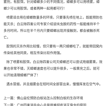
雾剂，有胶饵，针对蟑螂多少的不同情况，蟑螂多可以用
喷雾
，蟑
螂少可以用胶饵，或者两种一起用都可行！
喷雾适合用在
蟑螂数量
多的环境，只要事先喷在地上，既能预防也
能灭杀；白云除四害公司专家介绍说呋虫胺的药性一般能维持半个
多月时间，所以在半个月内只要蟑螂出现并接触到，都会被触杀死
亡。
胶饵的灭杀作用比较慢，但只要有一两只蟑螂吃了，就能带回窝内
传染给其他同类，相互传染比较作用强。
除了喷雾和胶饵，白云除四害公司
灭蟑螂
还可以尝试用烟雾熏，效
果也非常不错，灭蟑螂速度也可以提升很多，一般熏完之后，就可
以开始清理蟑螂尸体了！
遇水冒烟，并且烟雾会在短时间全部冒出来，慢慢挥发在空气中。
上一篇：
佛山益伦预防白蚁站怎么控制白蚁的生存环境
下一篇：
广州四害消杀中心总是很难彻底消灭臭虫的原因