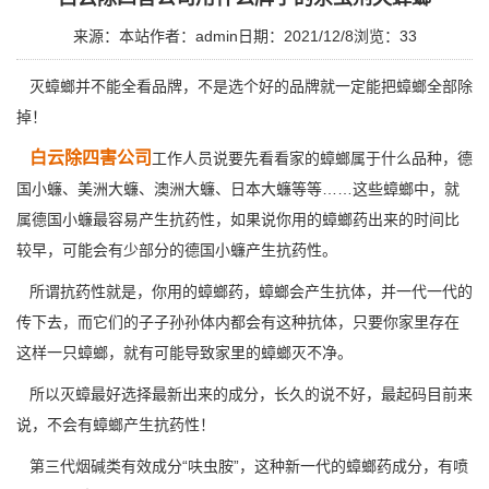
来源：本站
作者：admin
日期：2021/12/8
浏览：
33
灭蟑螂并不能全看品牌，不是选个好的品牌就一定能把蟑螂全部除
掉！
白云除四害公司
工作人员说要先看看家的蟑螂属于什么品种，德
国小蠊、美洲大蠊、澳洲大蠊、日本大蠊等等……这些蟑螂中，就
属德国小蠊最容易产生抗药性，如果说你用的蟑螂药出来的时间比
较早，可能会有少部分的
德国小蠊
产生抗药性。
所谓抗药性就是，你用的蟑螂药，蟑螂会产生抗体，并一代一代的
传下去，而它们的子子孙孙体内都会有这种抗体，只要你家里存在
这样一只蟑螂，就有可能导致家里的蟑螂灭不净。
所以灭蟑最好选择最新出来的成分，长久的说不好，最起码目前来
说，不会有蟑螂产生抗药性！
第三代烟碱类有效成分“呋虫胺”，这种新一代的蟑螂药成分，有喷