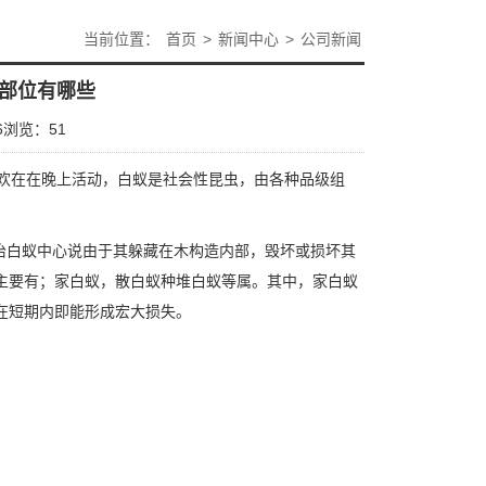
当前位置：
首页
>
新闻中心
>
公司新闻
部位有哪些
6
浏览：
51
欢在在晚上活动，白蚁是社会性昆虫，由各种品级组
治白蚁中心说由于其躲藏在木构造内部，毁坏或损坏其
主要有；家白蚁，散白蚁种堆白蚁等属。其中，家白蚁
在短期内即能形成宏大损失。