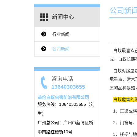
公司新
新闻中心
行业新闻
{$ClassName_en}
公司新闻
白蚁最喜欢在
成。白蚁长期
白蚁对房屋建
咨询电话
承重点，常常
13640303655
属的品种是毁
益伦白蚁虫害防治有限公司
白蚁危害的
服务热线：13640303655（刘
1、正梁或横
生）
广州总公司：广州市荔湾区桥
2、门窗角、
中南路红楼街10号
3、楼梯与地