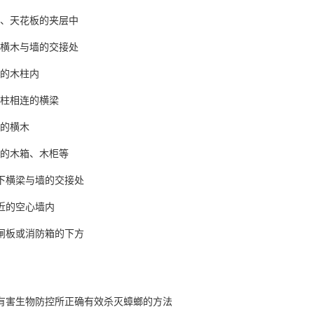
、天花板的夹层中
横木与墙的交接处
的木柱内
柱相连的横梁
的横木
的
木箱、木柜
等
下横梁与墙的交接处
近的空心墙内
闸板或消防箱的下方
有害生物防控所正确有效杀灭蟑螂的方法