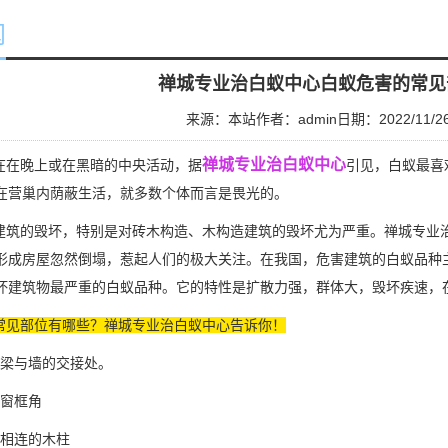
闻
禅城专业治白蚁中心白蚁危害的常见
来源：本站
作者：admin
日期：2022/11/2
禅城专业治白蚁中心
在晚上或在黑暗的中央活动，据
引见，白蚁最喜
在营巢内荫蔽生活，就多数个体而言是畏光的。
筑的毁坏，特别是对砖木构造、木构造建筑的毁坏尤为严重。禅城专业
形成房屋忽然倒塌，惹起人们的极大关注。在我国，危害建筑的
白蚁品种
坏建筑物最严重的白蚁品种。它的特性是
扩散力
强，群体大，毁坏疾速，
常见部位有哪些？禅城专业治白蚁中心告诉你！
梁与墙的交接处。
窗框角
相连的木柱