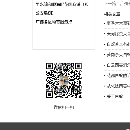
下一篇：
广州
里水镇和顺海畔花园商铺（即
公安局侧）
相关文章
广佛各区均有服务点
夏季常常遭
天河除虫灭
白蚁普查有
萝岗杀灭白
白云四害消
花都白蚁防
从化除四害中
关于白蚁
微信扫一扫