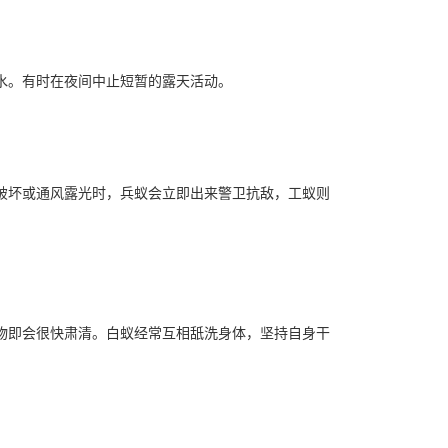
水。有时在夜间中止短暂的露天活动。
破坏或通风露光时，兵蚁会立即出来警卫抗敌，工蚁则
物即会很快肃清。白蚁经常互相舐洗身体，坚持自身干