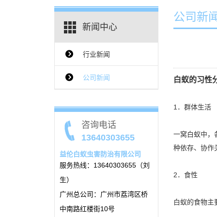
公司新
新闻中心
行业新闻
{$ClassName_en}
公司新闻
白蚁的习性
1．群体生活
咨询电话
一窝白蚁中，
13640303655
种依存、协作
益伦白蚁虫害防治有限公司
服务热线：13640303655（刘
2．食性
生）
广州总公司：广州市荔湾区桥
白蚁的食物主
中南路红楼街10号