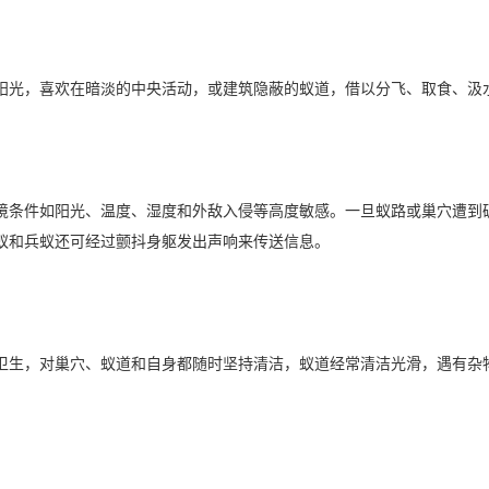
阳光，喜欢在暗淡的中央活动，或建筑隐蔽的蚁道，借以分飞、取食、汲
境条件如阳光、温度、湿度和外敌入侵等高度敏感。一旦蚁路或巢穴遭到
蚁和兵蚁还可经过颤抖身躯发出声响来传送信息。
卫生，对巢穴、蚁道和自身都随时坚持清洁，蚁道经常清洁光滑，遇有杂