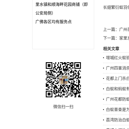
里水镇和顺海畔花园商铺（即
长翅繁衍蚁羽
公安局侧）
广佛各区均有服务点
上一篇：
广州
下一篇：
家里
相关文章
增城红火蚁验
广州四害消
花都上门杀
白蚁和蚂蚁
广州花都防
微信扫一扫
白蚁普查是
荔湾防治白