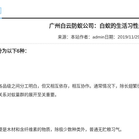
闻
广州白云防蚁公司：白蚁的生活习性
来源：本站
作者：admin
日期：2019/11/2
分为以下6种：
各品级之间分工明白，但又相互依存，相互协作。通常情况下，除长翅繁
关系对蚁巢群的展开至关重要。
要是木材和含纤维素的物质，除极少数种类外，普通无贮粮习气。